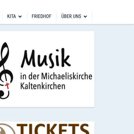
KITA
FRIEDHOF
ÜBER UNS
(ge)dacht
KiTa
ronik
 Kirchenmusik
KiTa Arche Noah
rchengeschichte(n)
sik
KiTa Fröbelweg
wnloads & Links
KiTa Himmelszelt
ntakt
in