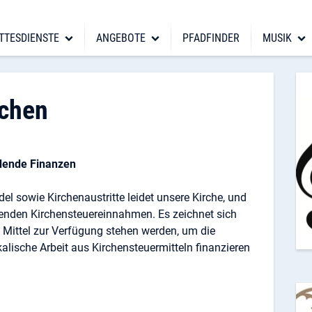
TTESDIENSTE
ANGEBOTE
PFADFINDER
MUSIK
Wir arbeiten hier!
An
tesdienste
Angebote
Musik
Kirchengemeinderat
Ch
ufe
Kinder & Familien
Klassische
rchen
Die Pfarrbezirke
Ki
firmation
Pfadfinder
Popularmu
Jugendvertretung
Do
chzeit
Jugend & junge Erwachsene
Orgel
dende Finanzen
Kirchenpost
Ko
erdigung
Erwachsene
Fördervere
 sowie Kirchenaustritte leidet unsere Kirche, und
Senior:innen
Tickets
kenden Kirchensteuereinnahmen. Es zeichnet sich
e Mittel zur Verfügung stehen werden, um die
alische Arbeit aus Kirchensteuermitteln finanzieren