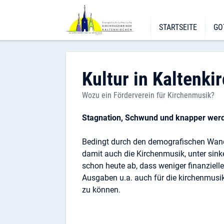
STARTSEITE
GO
Über uns
Got
Churchtools
Ta
Kultur in Kaltenki
Anleitung
Kon
Wozu ein Förderverein für Kirchenmusik?
Administrator Kontaktieren
Ho
Stagnation, Schwund und knapper wer
Leitbild
Be
Bedingt durch den demografischen Wandel
damit auch die Kirchenmusik, unter sin
schon heute ab, dass weniger finanziell
Ausgaben u.a. auch für die kirchenmusik
zu können.